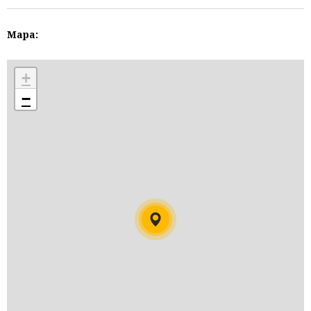
Mapa:
+
−