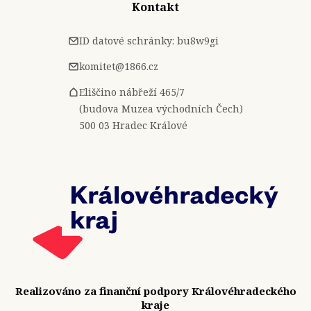
Kontakt
ID datové schránky: bu8w9gi
komitet@1866.cz
Eliščino nábřeží 465/7
(budova Muzea východních Čech)
500 03 Hradec Králové
Realizováno za finanční podpory Královéhradeckého
kraje