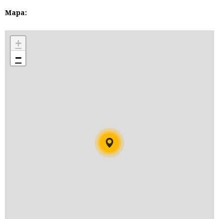
Mapa:
+
−