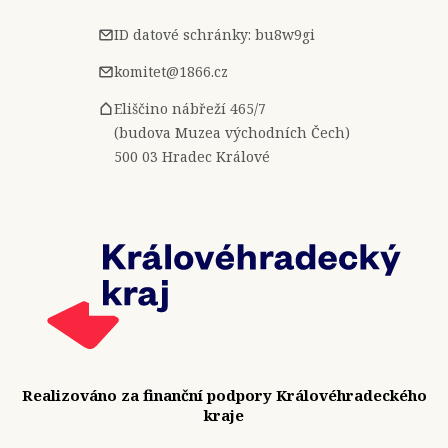
ID datové schránky: bu8w9gi
komitet@1866.cz
Eliščino nábřeží 465/7
(budova Muzea východních Čech)
500 03 Hradec Králové
Realizováno za finanční podpory Královéhradeckého
kraje