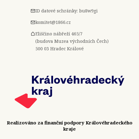
ID datové schránky: bu8w9gi
komitet@1866.cz
Eliščino nábřeží 465/7
(budova Muzea východních Čech)
500 03 Hradec Králové
Realizováno za finanční podpory Královéhradeckého
kraje