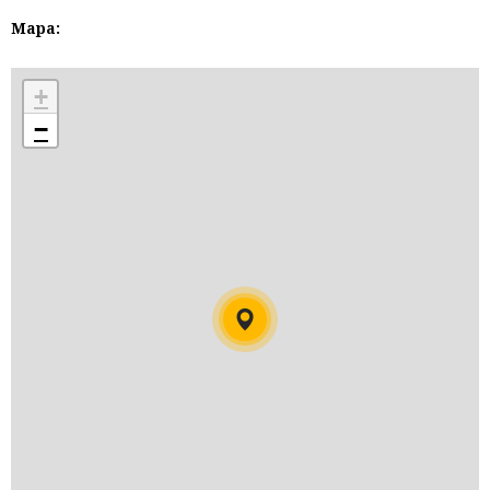
Mapa:
+
−