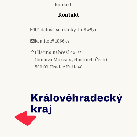
Kontakt
Kontakt
ID datové schránky: bu8w9gi
komitet@1866.cz
Eliščino nábřeží 465/7
(budova Muzea východních Čech)
500 03 Hradec Králové