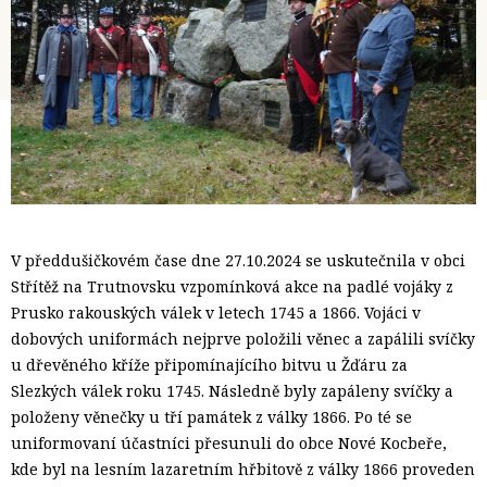
V předdušičkovém čase dne 27.10.2024 se uskutečnila v obci
Střítěž na Trutnovsku vzpomínková akce na padlé vojáky z
Prusko rakouských válek v letech 1745 a 1866. Vojáci v
dobových uniformách nejprve položili věnec a zapálili svíčky
u dřevěného kříže připomínajícího bitvu u Žďáru za
Slezkých válek roku 1745. Následně byly zapáleny svíčky a
položeny věnečky u tří památek z války 1866. Po té se
uniformovaní účastníci přesunuli do obce Nové Kocbeře,
kde byl na lesním lazaretním hřbitově z války 1866 proveden