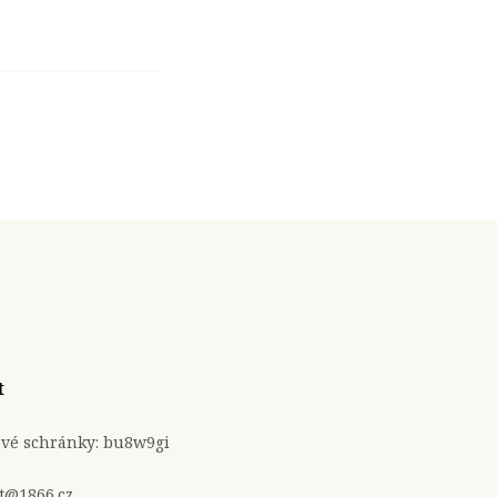
t
ové schránky: bu8w9gi
t@1866.cz