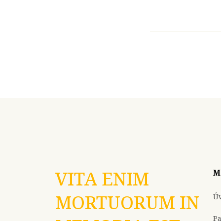
VITA ENIM
M
MORTUORUM IN
Ú
P