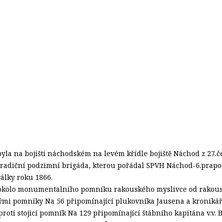
byla na bojišti náchodském na levém křídle bojiště Náchod z 27.
radiční podzimní brigáda, kterou pořádal SPVH Náchod-6.prapo
álky roku 1866.
 okolo monumentalního pomníku rakouského myslivce od rakousk
ými pomníky Na 56 připomínající plukovníka Jausena a kronikář
roti stojicí pomník Na 129 připomínající štábního kapitána v.v.