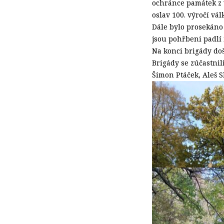
ochránce památek z v
oslav 100. výročí vál
Dále bylo prosekáno 
jsou pohřbeni padlí 
Na konci brigády do
Brigády se zúčastnil
Šimon Ptáček, Aleš Sl