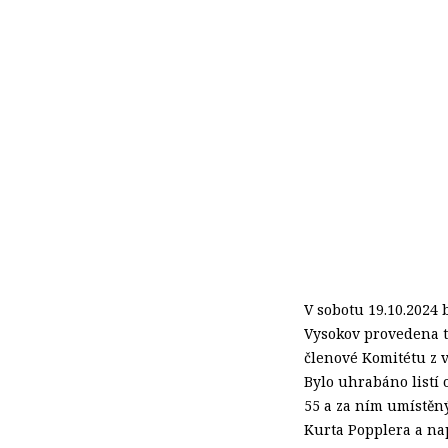
V sobotu 19.10.2024 
Vysokov provedena t
členové Komitétu z v
Bylo uhrabáno listí
55 a za ním umístěn
Kurta Popplera a nap