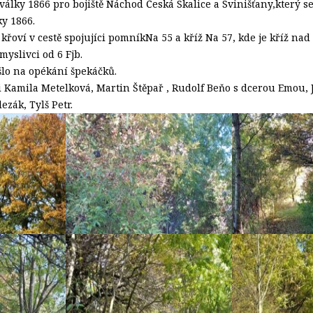
álky 1866 pro bojiště Náchod Česká Skalice a Svinišťany,který s
ky 1866.
křoví v cestě spojujíci pomníkNa 55 a kříž Na 57, kde je kříž n
myslivci od 6 Fjb.
šlo na opékání špekáčků.
i Kamila Metelková, Martin Štěpař , Rudolf Beňo s dcerou Emou, 
ezák, Tylš Petr.