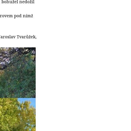
e bohužel nedožil
ad rovem pod nímž
Jaroslav Tvarůžek,