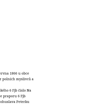
června 1866 u obce
r polních myslivců a
ého 6 Fjb číslo Na
e praporu 6 Fjb
 Bohuslava Peterku