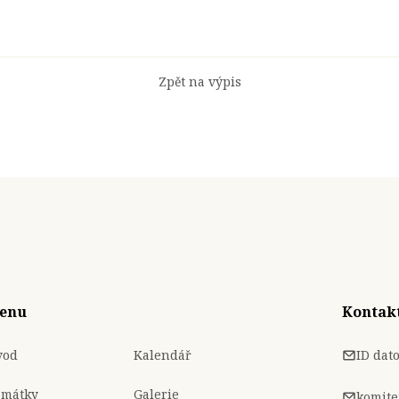
Zpět na výpis
enu
Kontak
vod
Kalendář
ID dat
amátky
Galerie
komite