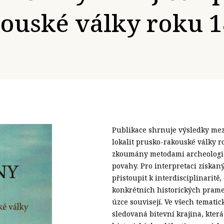
ouské války roku 
Publikace shrnuje výsledky m
lokalit prusko-rakouské války r
zkoumány metodami archeologic
povahy. Pro interpretaci získan
přistoupit k interdisciplinarit
konkrétních historických pramen
úzce souvisejí. Ve všech tematic
sledovaná bitevní krajina, která