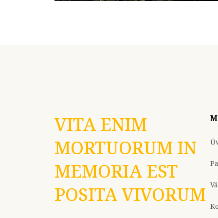
VITA ENIM
M
MORTUORUM IN
Ú
P
MEMORIA EST
Vá
POSITA VIVORUM
Ko