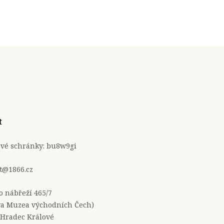
t
ové schránky: bu8w9gi
t@1866.cz
no nábřeží 465/7
a Muzea východních Čech)
 Hradec Králové