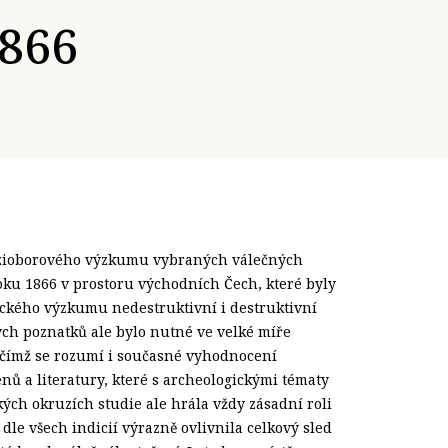
1866
ezioborového výzkumu vybraných válečných
oku 1866 v prostoru východních Čech, které byly
kého výzkumu nedestruktivní i destruktivní
ých poznatků ale bylo nutné ve velké míře
ě, čímž se rozumí i současné vyhodnocení
ů a literatury, které s archeologickými tématy
kých okruzích studie ale hrála vždy zásadní roli
 dle všech indicií výrazně ovlivnila celkový sled