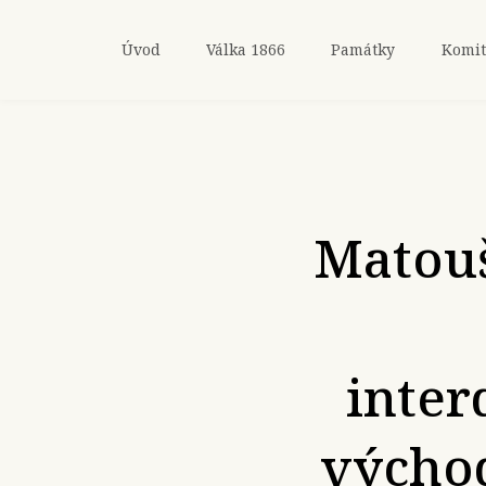
Úvod
Válka 1866
Památky
Komit
Matouš
inter
východ