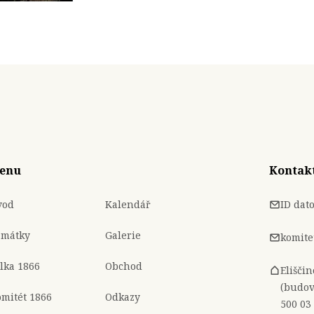
enu
Kontak
vod
Kalendář
ID dat
amátky
Galerie
komite
lka 1866
Obchod
Elišči
(budov
mitét 1866
Odkazy
500 03