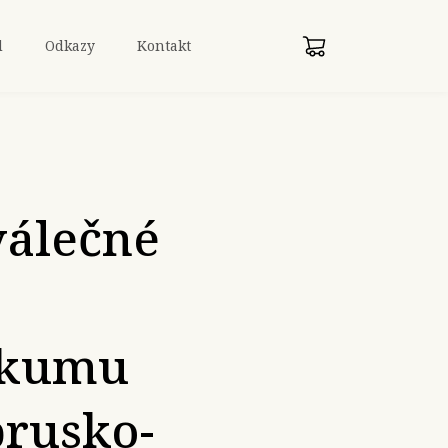
d
Odkazy
Kontakt
válečné
ýzkumu
prusko-