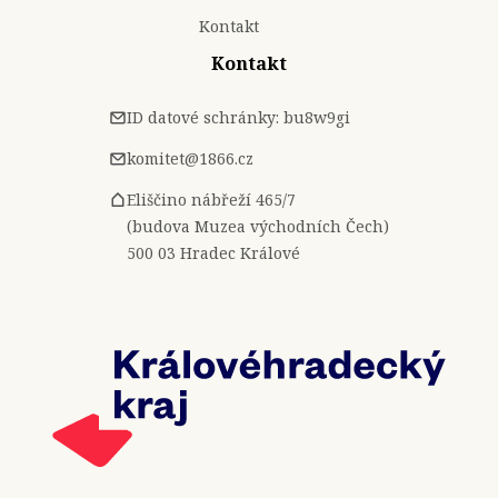
Kontakt
Kontakt
ID datové schránky: bu8w9gi
komitet@1866.cz
Eliščino nábřeží 465/7
(budova Muzea východních Čech)
500 03 Hradec Králové