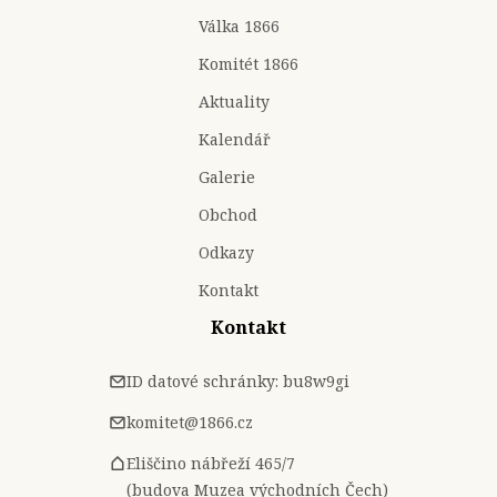
Válka 1866
Komitét 1866
Aktuality
Kalendář
Galerie
Obchod
Odkazy
Kontakt
Kontakt
ID datové schránky: bu8w9gi
komitet@1866.cz
Eliščino nábřeží 465/7
(budova Muzea východních Čech)