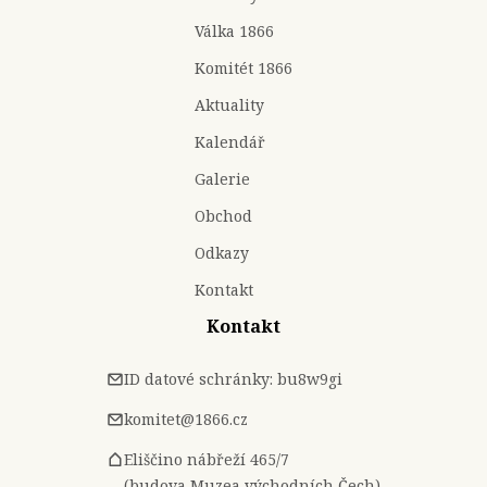
Válka 1866
Komitét 1866
Aktuality
Kalendář
Galerie
Obchod
Odkazy
Kontakt
Kontakt
ID datové schránky: bu8w9gi
komitet@1866.cz
Eliščino nábřeží 465/7
(budova Muzea východních Čech)