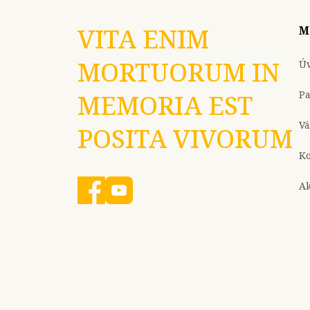
VITA ENIM
M
MORTUORUM IN
Ú
P
MEMORIA EST
Vá
POSITA VIVORUM
Ko
Ak