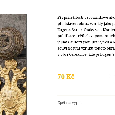
Při příležitosti vzpomínkové akc
představen obraz vzniklý jako
Eugena Sauer-Csáky von Nordend
publikace "Příběh zapomenutého
jejímiž autory jsou Jiří Synek a
souvislostmi vzniku tohoto obra
v obci Cerekvice, kde je Eugen
70 Kč
Zpět na výpis