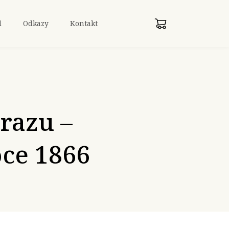
d
Odkazy
Kontakt
razu –
oce 1866