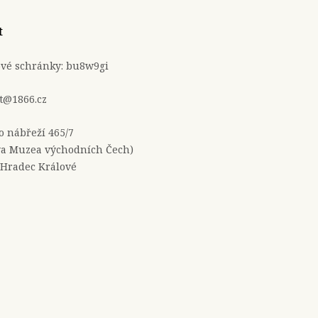
t
ové schránky: bu8w9gi
t@1866.cz
no nábřeží 465/7
a Muzea východních Čech)
 Hradec Králové