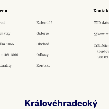
enu
Kontak
vod
Kalendář
ID dat
amátky
Galerie
komite
lka 1866
Obchod
Elišči
(budov
mitét 1866
Odkazy
500 03
tuality
Kontakt