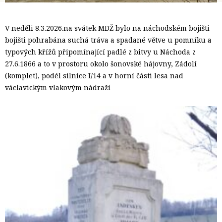
V neděli 8.3.2026.na svátek MDŽ bylo na náchodském bojišti
bojišti pohrabána suchá tráva a spadané větve u pomníku a
typových křížů připomínající padlé z bitvy u Náchoda z
27.6.1866 a to v prostoru okolo šonovské hájovny, Zádolí
(komplet), podél silnice I/14 a v horní části lesa nad
václavickým vlakovým nádraží