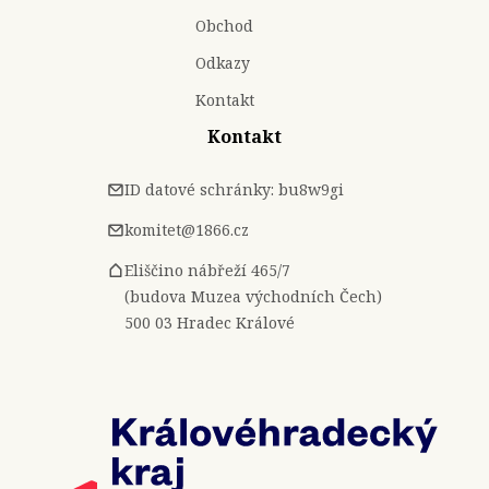
Obchod
Odkazy
Kontakt
Kontakt
ID datové schránky: bu8w9gi
komitet@1866.cz
Eliščino nábřeží 465/7
(budova Muzea východních Čech)
500 03 Hradec Králové