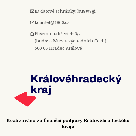
ID datové schránky: bu8w9gi
komitet@1866.cz
Eliščino nábřeží 465/7
(budova Muzea východních Čech)
500 03 Hradec Králové
Realizováno za finanční podpory Královéhradeckého
kraje