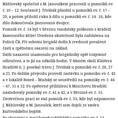
Náhlovský společně s M. Janouškem pracovali u pomníků ev.
č. 10 – 12. Současně J. Třešňák působil u pomníků ev. č. 17 –
20, a potom přiložil ruku k dílu u pomníků ev. č. 14 -16, kde
dílo dokončovala jmenovaná dvojice.
Pomník ev. č. 14 byl v březnu vandalsky poškozen s krádeží
kamenného kříže! Uvedená skutečnost byla nahlášena na
Policii ČR. Při sobotní brigádě došlo k zvednutí povalené
části a zpětnému osazení na základ.
Další nasazení znamenalo pro brigádníky opět vzájemné
odloučení, a to již na několik hodin. V těsném okolí Kláštera
Hradiště n. J. posekal trávu J. Třešňák u pomníků ev. č. 26, 27
a 21. Po dalším přejezdu provedl zastávku u pomníku ev. č. 43
a v lokalitě Boseň – Mužský se soustředil na pomníky ev. č. 44
– 47, 51 a 52. Po opětovné přiblížení k Mnichovu Hradišti
následovaly pomníky ev. č. 41 a 42, a v Březině ev. č. 55.
Závěrečnou prací se stal pomník ev. č. 35, kde byl nápomocen
J. Náhlovský a M. Janoušek, kteří sem dojeli ze směru
kuřívodského bojiště.
Po skončení u mnichovohradišťského pomníku ev. č. 14