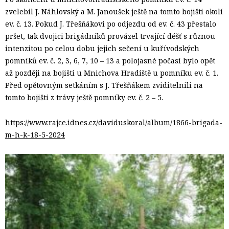
zvelebil J. Náhlovský a M. Janoušek ještě na tomto bojišti okolí
ev. č. 13. Pokud J. Třešňákovi po odjezdu od ev. č. 43 přestalo
pršet, tak dvojici brigádníků provázel trvající déšť s různou
intenzitou po celou dobu jejich sečení u kuřívodských
pomníků ev. č. 2, 3, 6, 7, 10 – 13 a polojasné počasí bylo opět
až později na bojišti u Mnichova Hradiště u pomníku ev. č. 1.
Před opětovným setkáním s J. Třešňákem zviditelnili na
tomto bojišti z trávy ještě pomníky ev. č. 2 – 5.
https://www.rajce.idnes.cz/daviduskoral/album/1866-brigada-
m-h-k-18-5-2024