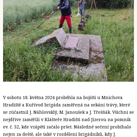
V sobotu 18. května 2024 proběhla na bojišti u Mnichova
Hradiště a Kuřívod brigáda zaměřená na sekání trávy, které
se zúčastnil J. Náhlovsklý, M. Janoušek a J. Třešňák. Všichni se
nejdříve zaměřili v Klášteře Hradišti nad Jizerou na pomník
ev. č. 32, kde vzápětí začalo pršet. Následné sečení probíhalo
nejen za deště, ale také v rozdělení brigádníků, kdy J.