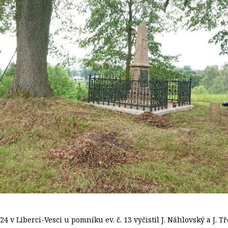
24 v Liberci-Vesci u pomníku ev. č. 13 vyčistil J. Náhlovský a J.