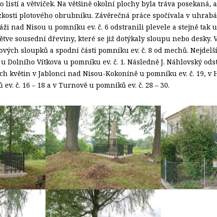
listí a větviček. Na většině okolní plochy byla tráva posekaná, a
zkosti plotového obrubníku. Závěrečná práce spočívala v uhrabá
áži nad Nisou u pomníku ev. č. 6 odstranili plevele a stejně tak u
větve sousední dřeviny, které se již dotýkaly sloupu nebo desky. 
lových sloupků a spodní části pomníku ev. č. 8 od mechů. Nejdelš
 u Dolního Vítkova u pomníku ev. č. 1. Následně J. Náhlovský odst
ch květin v Jablonci nad Nisou-Kokoníně u pomníku ev. č. 19, v
v. č. 16 – 18 a v Turnově u pomníků ev. č. 28 – 30.