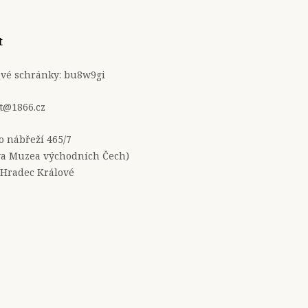
t
ové schránky: bu8w9gi
t@1866.cz
no nábřeží 465/7
a Muzea východních Čech)
 Hradec Králové