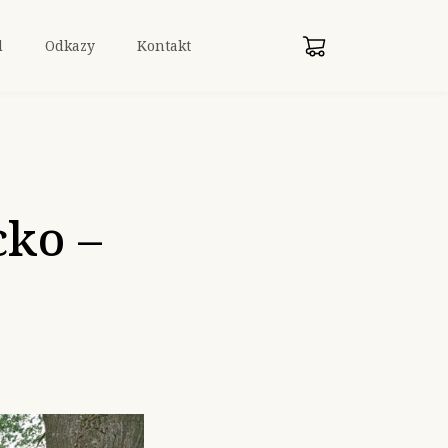
d
Odkazy
Kontakt
cko –