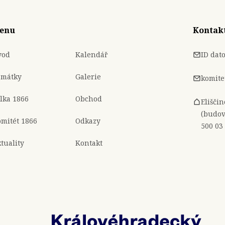
enu
Kontak
vod
Kalendář
ID dat
amátky
Galerie
komite
lka 1866
Obchod
Elišči
(budov
mitét 1866
Odkazy
500 03
tuality
Kontakt