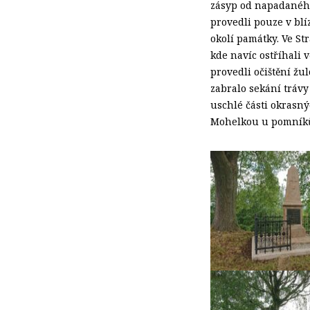
zásyp od napadaného 
provedli pouze v blí
okolí památky. Ve Str
kde navíc ostříhali 
provedli očištění žu
zabralo sekání trávy
uschlé části okrasný
Mohelkou u pomníků e