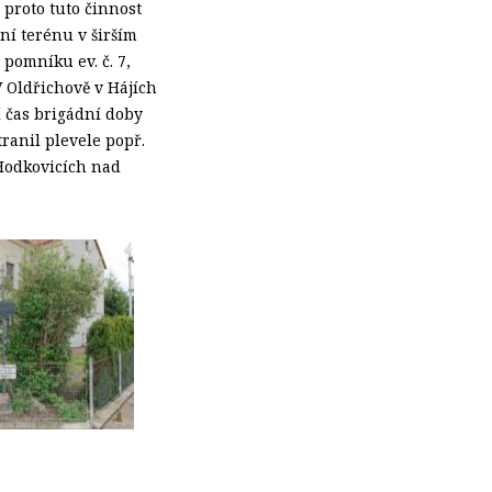
 proto tuto činnost
ní terénu v širším
 pomníku ev. č. 7,
V Oldřichově v Hájích
í čas brigádní doby
ranil plevele popř.
 Hodkovicích nad