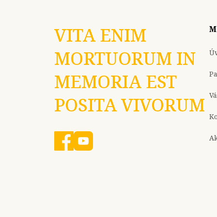
VITA ENIM
M
MORTUORUM IN
Ú
P
MEMORIA EST
Vá
POSITA VIVORUM
Ko
Ak