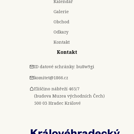
Kalendář
Galerie
Obchod
Odkazy
Kontakt
Kontakt
ID datové schránky: bu8w9gi
komitet@1866.cz
Eliščino nábřeží 465/7
(budova Muzea východních Čech)
500 03 Hradec Králové