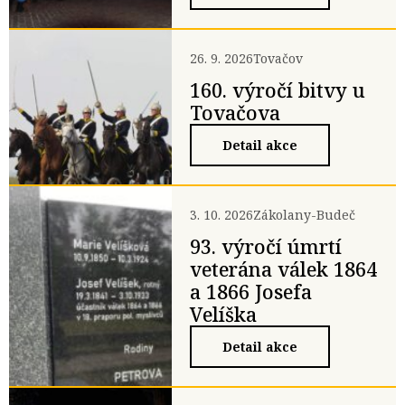
26. 9. 2026
Tovačov
160. výročí bitvy u
Tovačova
Detail akce
3. 10. 2026
Zákolany-Budeč
93. výročí úmrtí
veterána válek 1864
a 1866 Josefa
Velíška
Detail akce