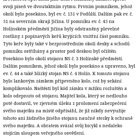
svoji píseň ve dvoutaktním rytmu. Prvním pomníkem, jehož
okolí bylo posekáno, byl ev. č. 131 v Podůlší. Dalším pak ev. č.
51 na severním okraji Jičína. U pomníku ev. č. 45 na
Holínském předměstí Jičína byly odstraněny plevelné
rostliny z popínavých keřů kryjících vnitřní část pomníku.
Tyto keře byly také v bezprostředním okolí desky a schodů
pomníku ostříhány a prostor pod deskou byl očištěn.
Posekáno bylo okolí stojanu NS č. 3 Holínské předměstí.
Dalším pomníkem, jehož okolí bylo posekáno a upraveno, byl
ev. č. 44 a také blízký stojan NS č. 4 Holín. K tomuto stojanu
bylo lankovým zámkem připevněno kolo, což by sekání
komplikovalo. Naštěstí byl kód zámku v mžiku rozluštěn a
kolo odepnuto od stojanu. Majitel kola, který se nedlouho
poté dostavil, ve zjevném úleku z prolomení zabezpečení
svého majetku na místě odpřísáhl, že již nikdy nevyužije
tohoto ani žádného jiného stojanu naučné stezky k ochraně
svého majetku. A obratem svázal svůj bicykl s nedaleko
stojícím sloupem veřejného osvětlení.