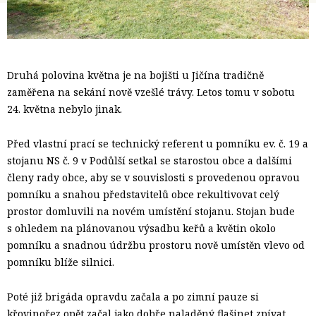
Druhá polovina května je na bojišti u Jičína tradičně
zaměřena na sekání nově vzešlé trávy. Letos tomu v sobotu
24. května nebylo jinak.
Před vlastní prací se technický referent u pomníku ev. č. 19 a
stojanu NS č. 9 v Podůlší setkal se starostou obce a dalšími
členy rady obce, aby se v souvislosti s provedenou opravou
pomníku a snahou představitelů obce rekultivovat celý
prostor domluvili na novém umístění stojanu. Stojan bude
s ohledem na plánovanou výsadbu keřů a květin okolo
pomníku a snadnou údržbu prostoru nově umístěn vlevo od
pomníku blíže silnici.
Poté již brigáda opravdu začala a po zimní pauze si
křovinořez opět začal jako dobře naladěný flašinet zpívat