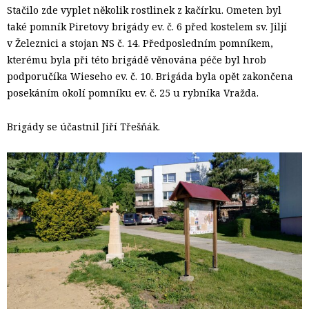
Stačilo zde vyplet několik rostlinek z kačírku. Ometen byl
také pomník Piretovy brigády ev. č. 6 před kostelem sv. Jiljí
v Železnici a stojan NS č. 14. Předposledním pomníkem,
kterému byla při této brigádě věnována péče byl hrob
podporučíka Wieseho ev. č. 10. Brigáda byla opět zakončena
posekáním okolí pomníku ev. č. 25 u rybníka Vražda.
Brigády se účastnil Jiří Třešňák.