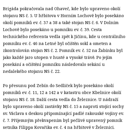
Brigáda pokračovala nad Ohaveč, kde bylo upraveno okolí
stojanu NS č. 5. U hřbitova v Horním Lochově bylo posekáno
okolí pomníků ev. č. 37 a 38 a také stojan NS č. 6. V Dolním
Lochově bylo posekáno u pomníku ev. č. 39. Cesta
technického referenta vedla zpět k Jičínu, kde u centrálního
pomníku ev. č. 46 na Letné byl očištěn sokl a ometen a
zkontrolován stojan NS č. 2. Pomník ev. č. 52 na Žabínku byl
jako každé jaro utopen v husté a vysoké trávě. Po jejím
posekání a očištění pomníku následovalo sekání u
nedalekého stojanu NS č. 22.
Po přesunu pod Zebín do Sedliček bylo posekáno okolí
pomníků ev. č. 11, 12 a 142 a v katastru obce Kbelnice okolí
stojanu NS č. 18. Další cesta vedla do Železnice. U nádraží
bylo upraveno okolí zastávky NS č. 15 a naproti stojící sochy
sv. Václava s deskou připomínající padlé rakouské vojíny ev.
č. 7. Příjemným překvapením byl pečlivě upravený pomník
setníka Filippa Kovařika ev. č. 4 na hřbitově v Železnici.