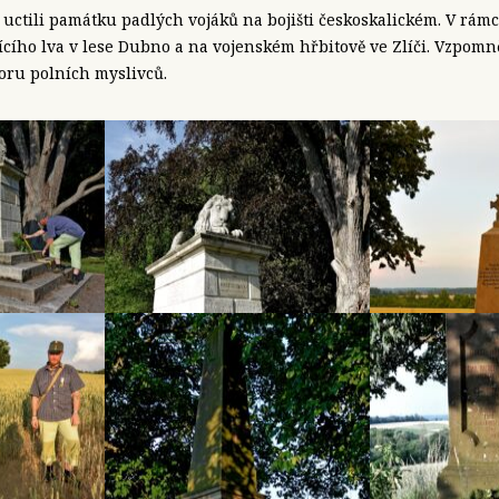
uctili památku padlých vojáků na bojišti českoskalickém. V rámci
ího lva v lese Dubno a na vojenském hřbitově ve Zlíči. Vzpomně
ru polních myslivců.