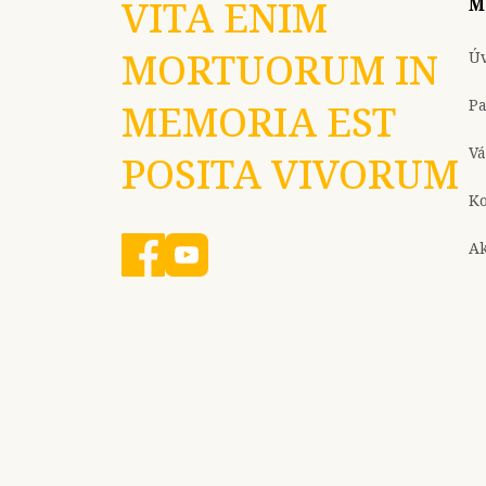
VITA ENIM
M
MORTUORUM IN
Ú
P
MEMORIA EST
Vá
POSITA VIVORUM
Ko
Ak