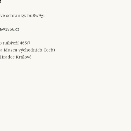
t
ové schránky: bu8w9gi
t@1866.cz
no nábřeží 465/7
a Muzea východních Čech)
 Hradec Králové