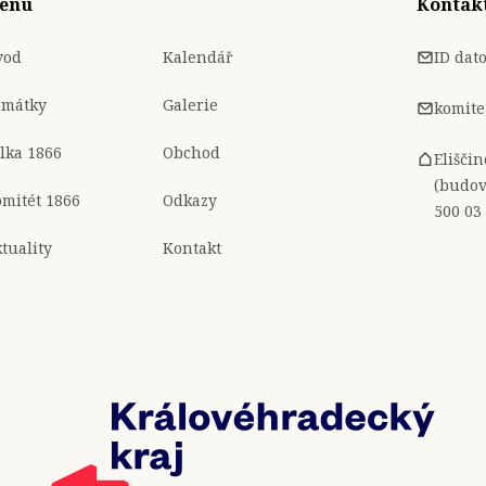
enu
Kontak
vod
Kalendář
ID dat
amátky
Galerie
komite
lka 1866
Obchod
Elišči
(budov
mitét 1866
Odkazy
500 03
tuality
Kontakt