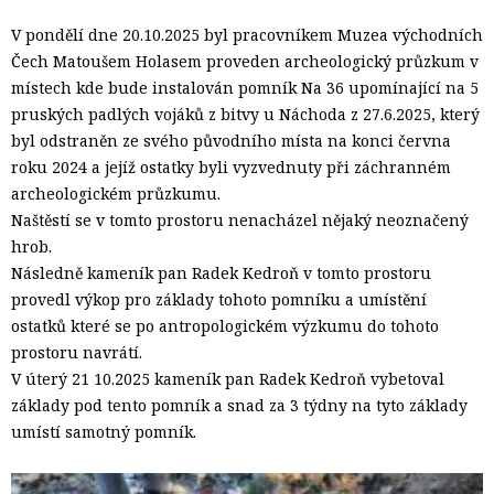
V pondělí dne 20.10.2025 byl pracovníkem Muzea východních
Čech Matoušem Holasem proveden archeologický průzkum v
místech kde bude instalován pomník Na 36 upomínající na 5
pruských padlých vojáků z bitvy u Náchoda z 27.6.2025, který
byl odstraněn ze svého původního místa na konci června
roku 2024 a jejíž ostatky byli vyzvednuty při záchranném
archeologickém průzkumu.
Naštěstí se v tomto prostoru nenacházel nějaký neoznačený
hrob.
Následně kameník pan Radek Kedroň v tomto prostoru
provedl výkop pro základy tohoto pomníku a umístění
ostatků které se po antropologickém výzkumu do tohoto
prostoru navrátí.
V úterý 21 10.2025 kameník pan Radek Kedroň vybetoval
základy pod tento pomník a snad za 3 týdny na tyto základy
umístí samotný pomník.