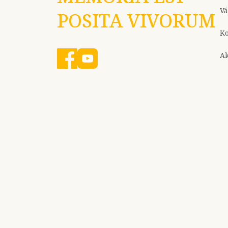
Vá
POSITA VIVORUM
Ko
Ak