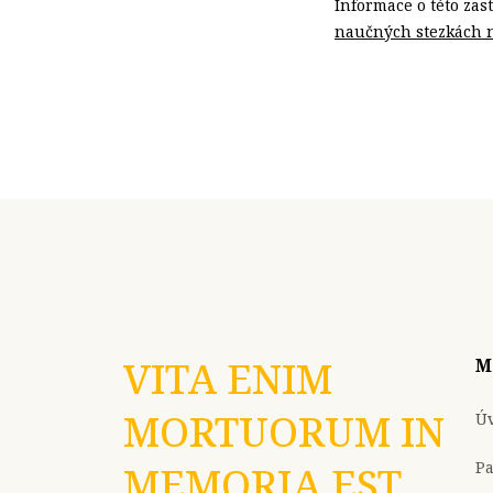
Informace o této zas
naučných stezkách na
VITA ENIM
M
MORTUORUM IN
Ú
P
MEMORIA EST