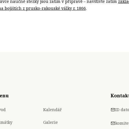
távce naučné stezky jsou zatím v přípravě – navštivte zatím
zákla
 bojištích z prusko-rakouské války r. 1866
.
enu
Kontak
vod
Kalendář
ID dat
amátky
Galerie
komite