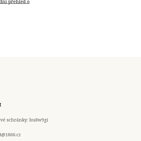
dní přehled o
t
ové schránky: bu8w9gi
t@1866.cz