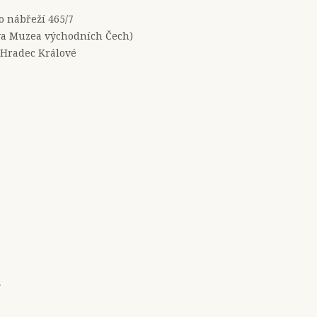
no nábřeží 465/7
a Muzea východních Čech)
 Hradec Králové
e