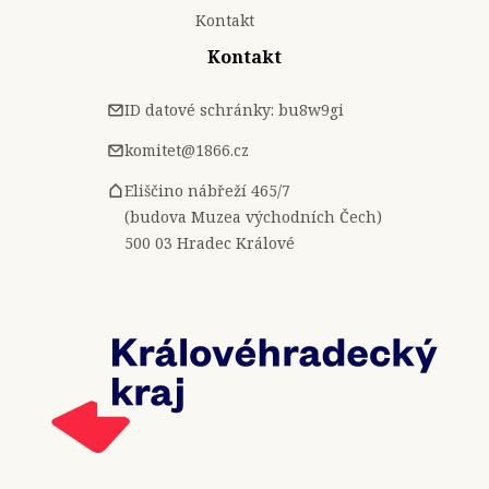
Kontakt
Kontakt
ID datové schránky: bu8w9gi
komitet@1866.cz
Eliščino nábřeží 465/7
(budova Muzea východních Čech)
500 03 Hradec Králové