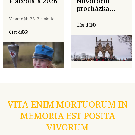
Fiaccolata 2026
Novoroční
procházka
první den 160.
V pondělí 23. 2. uskutečnilo na pietních místech Prusko-rakouské války 1866
výročí 1866.
Číst dál
Číst dál
VITA ENIM MORTUORUM IN
MEMORIA EST POSITA
VIVORUM