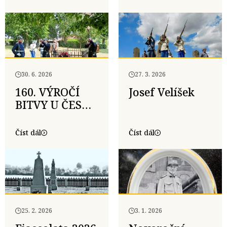
generálporučíka
po bojišti u
Clausewitze v
Tovačova
Čejči
30. 6. 2026
27. 3. 2026
160. VÝROČÍ
Josef Velíšek
BITVY U ČESKÉ
SKALICE –
28.6.2026
Číst dál
Číst dál
25. 2. 2026
3. 1. 2026