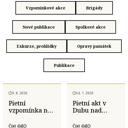
Vzpomínkové akce
Brigády
Nové publikace
Spolkové akce
Exkurze, prohlídky
Opravy památek
Publikace
3. 8. 2026
14. 7. 2026
Pietní
Pietní akt v
vzpomínka na
Dubu nad
160. výročí
Moravou a již
úmrtí
30. vycházka
Číst dál
Číst dál