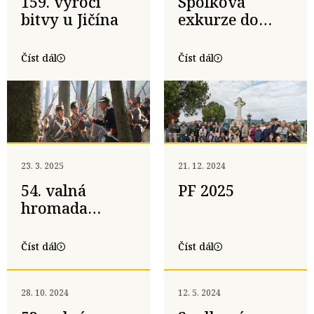
159. výročí
Spolková
bitvy u Jičína
exkurze do
Vídně a na
bojiště u
Číst dál
Číst dál
Bratislavy-
Lamače 10.–11.
5. 2025
23. 3. 2025
21. 12. 2024
54. valná
PF 2025
hromada
Komitétu 1866
a pietní akt v
Číst dál
Číst dál
Dohalicích a
Kopaninách
28. 10. 2024
12. 5. 2024