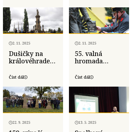
2. 11. 2025
2. 11. 2025
Dušičky na
55. valná
královéhradeckém
hromada
bojišti 2025
Komitétu 1866
– 25. října 2025
Číst dál
Číst dál
22. 9. 2025
13. 5. 2025