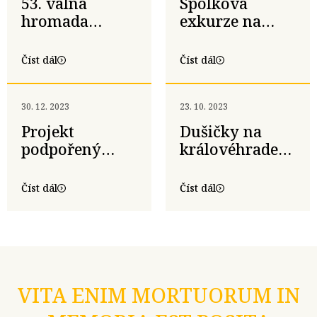
53. valná
Spolková
hromada
exkurze na
Komitétu 1866
bojiště u Dvora
– 26. října 2024
Králové nad
Číst dál
Číst dál
Labem
30. 12. 2023
23. 10. 2023
Projekt
Dušičky na
podpořený
královéhradecké
Královéhradeckým
bojišti a 51.
krajem
valná hromada
Číst dál
Číst dál
Komitétu 1866
VITA ENIM MORTUORUM IN