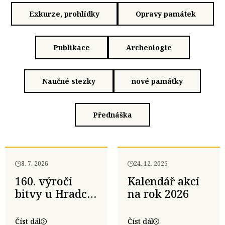
Exkurze, prohlídky
Opravy památek
Publikace
Archeologie
Naučné stezky
nové památky
Přednáška
8. 7. 2026
24. 12. 2025
160. výročí
Kalendář akcí
bitvy u Hradce
na rok 2026
Králové
Číst dál
Číst dál