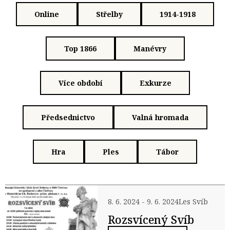
Online
Střelby
1914-1918
Top 1866
Manévry
Více období
Exkurze
Předsednictvo
Valná hromada
Hra
Ples
Tábor
8. 6. 2024 - 9. 6. 2024
Les Svíb
Rozsvícený Svíb