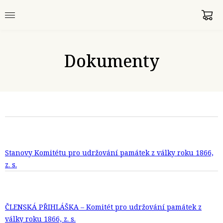
Dokumenty
Stanovy Komitétu pro udržování památek z války roku 1866,
z. s.
ČLENSKÁ PŘIHLÁŠKA – Komitét pro udržování památek z
války roku 1866, z. s.