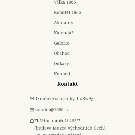
Válka 1866
Komitét 1866
Aktuality
Kalendář
Galerie
Obchod
Odkazy
Kontakt
Kontakt
ID datové schránky: bu8w9gi
komitet@1866.cz
Eliščino nábřeží 465/7
(budova Muzea východních Čech)